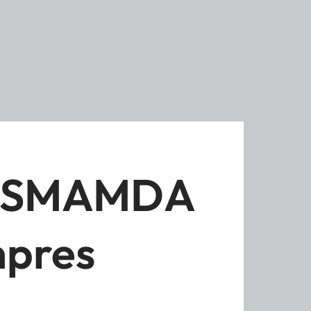
i, SMAMDA
npres