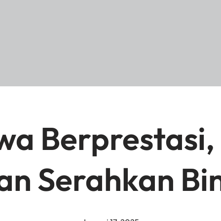
swa Berprestas
n Serahkan Bi