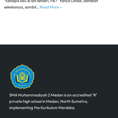
“Kenapa kau di sini sendiri, Fik?” tanya Dinda, sahabat
sekelasnya, sambil…
Read More »
SMA Muhammadiyah 2 Medan is an accredited “A”
private high school in Medan, North Sumatra,
implementing the Kurikulum Merdeka.