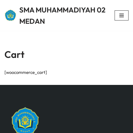
SMA MUHAMMADIYAH 02
Lompat
MEDAN
ke
konten
Cart
[woocommerce_cart]